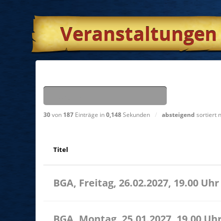
Veranstaltungen
Suchen nach
30
von
187
Einträge in
0,148
Sekunden
/
absteigend
sortiert
Titel
BGA, Freitag, 26.02.2027, 19.00 Uhr
BGA, Montag, 25.01.2027, 19.00 Uh