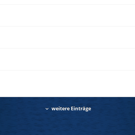
weitere Einträge
expand_more