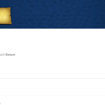
 nach
Datum
r