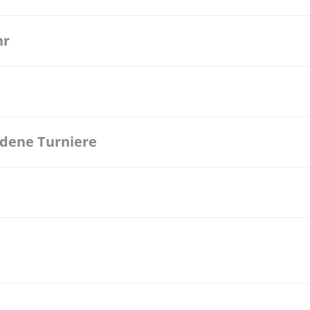
hr
ndene Turniere
25 Bonn Modus: 2 Spielende eintrittspflichtige Veranstaltung