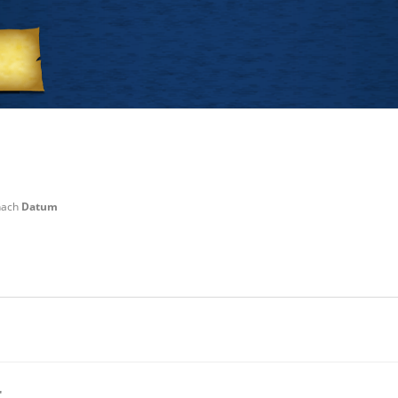
 nach
Datum
r