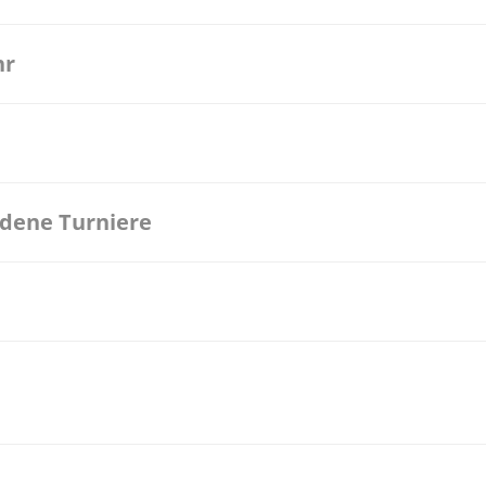
hr
ndene Turniere
25 Bonn Modus: 2 Spielende eintrittspflichtige Veranstaltung