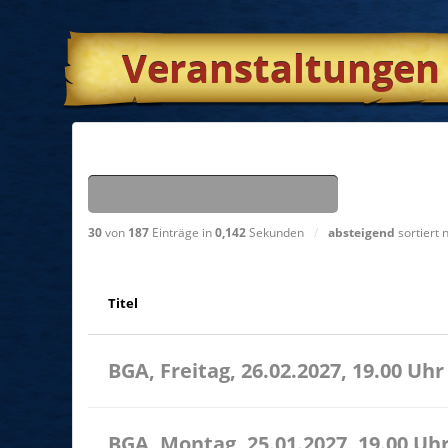
Veranstaltungen
Suchen nach
30
von
187
Einträge in
0,142
Sekunden
/
absteigend
sortiert
Titel
BGA, Freitag, 26.02.2027, 19.00 Uhr
BGA, Montag, 25.01.2027, 19.00 Uh