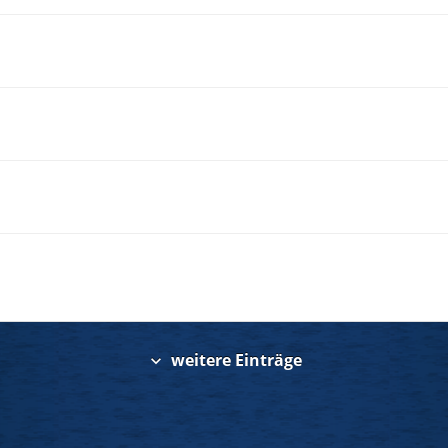
weitere Einträge
expand_more