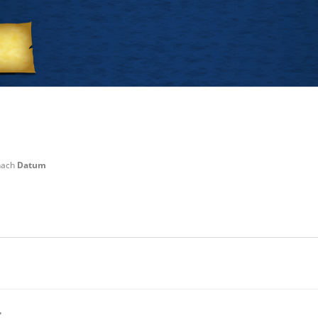
 nach
Datum
r