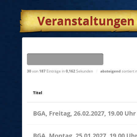
Veranstaltungen
Suchen nach
30
von
187
Einträge in
0,162
Sekunden
/
absteigend
sortiert
Titel
BGA, Freitag, 26.02.2027, 19.00 Uhr
BGA, Montag, 25.01.2027, 19.00 Uh