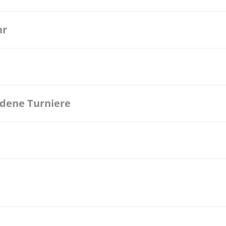
hr
ndene Turniere
25 Bonn Modus: 2 Spielende eintrittspflichtige Veranstaltung