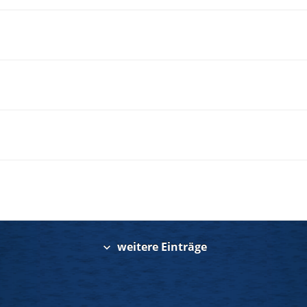
weitere Einträge
expand_more