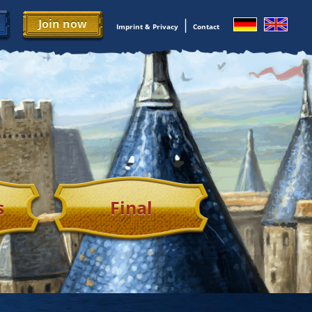
h
|
Join now
Imprint & Privacy
Contact
s
Final